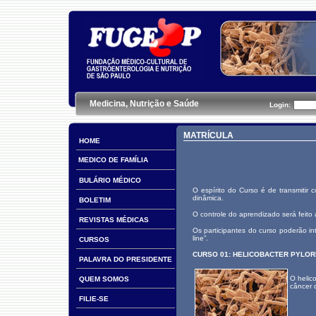
Medicina, Nutrição e Saúde
Login:
MATRÍCULA
HOME
MEDICO DE FAMÍLIA
BULÁRIO MÉDICO
O espírito do Curso é de transmitir 
dinâmica.
BOLETIM
O controle do aprendizado será feito
REVISTAS MÉDICAS
Os participantes do curso poderão in
line”.
CURSOS
CURSO 01: HELICOBACTER PYLOR
PALAVRA DO PRESIDENTE
O helic
QUEM SOMOS
câncer 
FILIE-SE