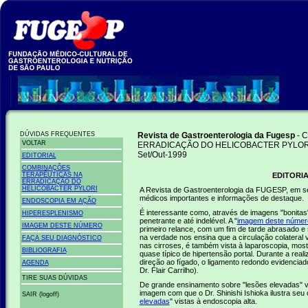
DÚVIDAS FREQUENTES
Revista de Gastroenterologia da Fugesp
- 
VOLTAR
ERRADICAÇÃO DO HELICOBACTER PYLOR
Set/Out-1999
EDITORIAL
COMBINAÇÕES
TERAPÊUTICAS NA
EDITORI
ERRADICAÇÃO DO
HELICOBACTER PYLORI
A Revista de Gastroenterologia da FUGESP, em se
médicos importantes e informações de destaque.
ENDOSCOPIA EM AÇÃO
É interessante como, através de imagens "bonitas"
HIPERESPLENISMO
penetrante e até indelével. A "
imagem deste númer
IMAGEM DESTE NÚMERO
primeiro relance, com um fim de tarde abrasado e
na verdade nos ensina que a circulação colateral v
FAÇA SEU DIAGNÓSTICO
nas cirroses, é também vista à laparoscopia, most
BIBLIOGRAFIA
quase típico de hipertensão portal. Durante a real
direção ao fígado, o ligamento redondo evidencia
AGENDA
Dr. Flair Carrilho).
TIRE SUAS DÚVIDAS
De grande ensinamento sobre "lesões elevadas" vi
imagem com que o Dr. Shinishi Ishioka ilustra seu 
SAIR (logoff)
elevadas
" vistas à endoscopia alta.