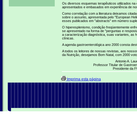
Os diversos esquemas terapêuticos utilizados na e
apresentados e embasados em experiência de nos
Como correlação com a literatura deixamos citada, 
sobre o assunto, apresentada pelo "European Heli
esses publicados em "abstracts" em número suple
O hiperesplenismo, condição freqüentemente enfre
se apresentado na forma de "perguntas e respost
a caracterização diagnóstica, suas variantes, as 
clínicas.
A agenda gastroenterológica ano 2000 consta des
A todos os leitores de nossas revistas, aos noss
da Nutrição, desejamos Bom Natal, com 2000 votos
Antonio A. La
Professor Titular de Gastro
Presidente da
Imprima esta página