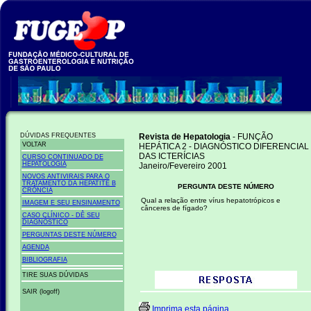
DÚVIDAS FREQUENTES
Revista de Hepatologia
- FUNÇÃO
VOLTAR
HEPÁTICA 2 - DIAGNÓSTICO DIFERENCIAL
DAS ICTERÍCIAS
CURSO CONTINUADO DE
HEPATOLOGIA
Janeiro/Fevereiro 2001
NOVOS ANTIVIRAIS PARA O
TRATAMENTO DA HEPATITE B
PERGUNTA DESTE NÚMERO
CRÔNCIA
Qual a relação entre vírus hepatotrópicos e
IMAGEM E SEU ENSINAMENTO
cânceres de fígado?
CASO CLÍNICO - DÊ SEU
DIAGNÓSTICO
PERGUNTAS DESTE NÚMERO
AGENDA
BIBLIOGRAFIA
TIRE SUAS DÚVIDAS
SAIR (logoff)
Imprima esta página