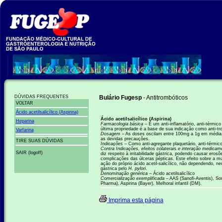
DÚVIDAS FREQUENTES
Bulário Fugesp
- Antitrombóticos
VOLTAR
Ácido acetilsalicílico (Aspirina)
Ácido acetilsalicílico (Aspirina)
Heparina
Farmacologia básica –
É um anti-inflamatório, anti-térmico
última propriedade é a base de sua indicação como anti-trom
Varfarina
Dosagem –
As doses oscilam entre 100mg a 1g em média,
as devidas precauções.
TIRE SUAS DÚVIDAS
Indicações –
Como anti-agregante plaquetário, anti-térmico,
Contra Indicações, efeitos colaterais e interação medica
SAIR (logoff)
diz respeito à irritabilidade gástrica, podendo causar eros
complicações das úlceras pépticas. Este efeito sobre a m
ação do próprio ácido acetil-salicílico, não dependendo, 
gástrica pelo
H. pylori
.
Denominação genérica –
Ácido acetilsalicílico
Comercialização exemplificada –
AAS (Sanofi-Aventis), So
Pharma), Aspirina (Bayer), Melhoral infantil (DM).
Imprima esta página