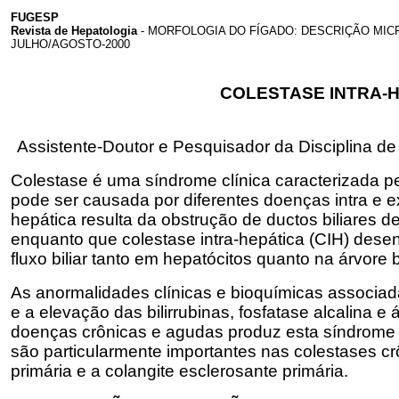
FUGESP
Revista de Hepatologia
- MORFOLOGIA DO FÍGADO: DESCRIÇÃO MI
JULHO/AGOSTO-2000
COLESTASE INTRA-
Assistente-Doutor e Pesquisador da Disciplina d
Colestase é uma síndrome clínica caracterizada pel
pode ser causada por diferentes doenças intra e ex
hepática resulta da obstrução de ductos biliares de
enquanto que colestase intra-hepática (CIH) desenv
fluxo biliar tanto em hepatócitos quanto na árvore bi
As anormalidades clínicas e bioquímicas associadas
e a elevação das bilirrubinas, fosfatase alcalina e
doenças crônicas e agudas produz esta síndrome c
são particularmente importantes nas colestases crôn
primária e a colangite esclerosante primária.