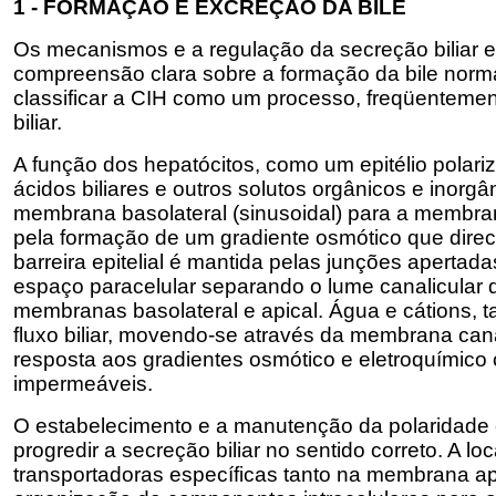
1 - FORMAÇÃO E EXCREÇÃO DA BILE
Os mecanismos e a regulação da secreção biliar 
compreensão clara sobre a formação da bile norma
classificar a CIH como um processo, freqüentemente
biliar.
A função dos hepatócitos, como um epitélio polari
ácidos biliares e outros solutos orgânicos e inorgân
membrana basolateral (sinusoidal) para a membrana
pela formação de um gradiente osmótico que direcio
barreira epitelial é mantida pelas junções aperta
espaço paracelular separando o lume canalicular d
membranas basolateral e apical. Água e cátions, 
fluxo biliar, movendo-se através da membrana can
resposta aos gradientes osmótico e eletroquímico
impermeáveis.
O estabelecimento e a manutenção da polaridade epi
progredir a secreção biliar no sentido correto. A 
transportadoras específicas tanto na membrana ap