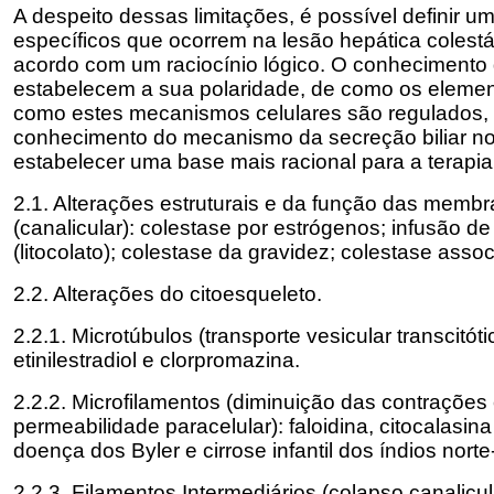
A despeito dessas limitações, é possível definir u
específicos que ocorrem na lesão hepática colestát
acordo com um raciocínio lógico. O conhecimento d
estabelecem a sua polaridade, de como os elemen
como estes mecanismos celulares são regulados
conhecimento do mecanismo da secreção biliar no
estabelecer uma base mais racional para a terapia
2.1. Alterações estruturais e da função das membra
(canalicular): colestase por estrógenos; infusão de
(litocolato); colestase da gravidez; colestase assoc
2.2. Alterações do citoesqueleto.
2.2.1. Microtúbulos (transporte vesicular transcitóti
etinilestradiol e clorpromazina.
2.2.2. Microfilamentos (diminuição das contrações
permeabilidade paracelular): faloidina, citocalasi
doença dos Byler e cirrose infantil dos índios nort
2.2.3. Filamentos Intermediários (colapso canalicula