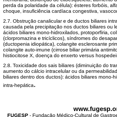
perda da polaridade da célula): ésteres forbóis, al
choque, insuficiência cardíaca congestiva, vasocon
2.7. Obstrução canalicular e de ductos biliares intr
causada pela precipitação nos ductos biliares ou l
ácidos biliares mono-hidroxilados, protoporfíria, c
(clorpromazina e tricíclicos), síndromes do desapa
(ductopenia idiopática), colangite esclerosante primá
colangite auto-imune (cirrose biliar primária antimi
histiocitose X, doença do enxerto versus hospedeir
2.8. Toxicidade dos sais biliares (diminuição do t
aumento do cálcio intracelular ou da permeabilidad
biliares dentro dos ductos): ácidos biliares mono-h
.
intra-hepática
www.fugesp.or
FUGESP
- Fundação Médico-Cultural de Gastroe