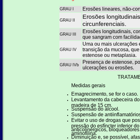
Erosões lineares, não-con
GRAU I
Erosões longitudinais
GRAU II
circunferenciais.
Erosões longitudinais, con
GRAU III
que sangram com facilida
Uma ou mais ulcerações 
transição da mucosa, qu
GRAU IV
estenose ou metaplasia.
Presença de estenose, po
GRAU IVb
ulcerações ou erosões.
TRATAM
Medidas gerais
Emagrecimento, se for o caso.
Levantamento da cabeceira do l
madeira de 15 cm.
Suspensão do álcool.
Suspensão de antiinflamatório
Evitar o uso de drogas que pos
pressão do esfíncter inferior d
anticolinérgicos, bloqueadores
aminofilina.
Diminuição e, se possível, afas