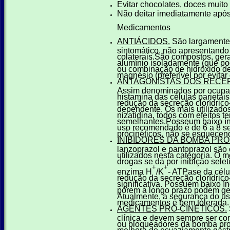
Evitar chocolates, doces muito
Não deitar imediatamente após
Medicamentos
ANTIÁCIDOS.
São largamente u
sintomático, não apresentando 
colaterais.São compostos, gera
alumínio isoladamente (que pod
ou combinação de hidróxido de
magnésio (preferível por evitar 
ANTAGONISTAS DOS RECEP
Assim denominados por ocupa
histamina das células parietai
redução da secreção clorídrico
dependente. Os mais utilizados 
nizatidina, todos com efeitos t
semelhantes.Posseum baixo índ
uso recomendado é de 6 a 8 s
prócinéticos, não se esquecen
INIBIDORES DA BOMBA PRO
lanzoprazol e pantoprazol sã
utilizados nesta categoria. O
drogas se dá por inibição selet
+
+
enzima H
/K
- ATPase da célu
redução da secreção clorídrico
significativa. Possuem baixo ín
pórem a longo prazo podem ger
Atualmente, a segurança do u
medicamentos é bem tolerada.
AGENTES PRÓ-CINÉTICOS.
clínica e devem sempre ser c
ou bloqueadores da bomba pro
melhora do esvaziamento gástri