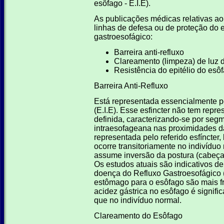
esôfago - E.I.E).
As publicações médicas relativas ao
linhas de defesa ou de proteção do 
gastroesofágico:
Barreira anti-refluxo
Clareamento (limpeza) de luz 
Resistência do epitélio do esô
Barreira Anti-Refluxo
Está representada essencialmente pel
(E.I.E). Esse esfincter não tem rep
definida, caracterizando-se por seg
intraesofageana nas proximidades da
representada pelo referido esfíncter,
ocorre transitoriamente no indivídu
assume inversão da postura (cabeça 
Os estudos atuais são indicativos de
doença do Refluxo Gastroesofágico
estômago para o esôfago são mais f
acidez gástrica no esôfago é signif
que no indivíduo normal.
Clareamento do Esôfago