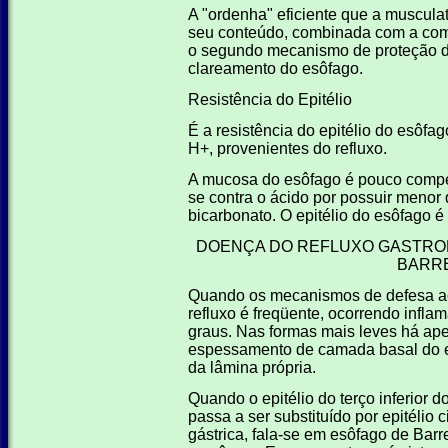
A "ordenha" eficiente que a muscula
seu conteúdo, combinada com a compe
o segundo mecanismo de proteção d
clareamento do esôfago.
Resistência do Epitélio
É a resistência do epitélio do esôfag
H+, provenientes do refluxo.
A mucosa do esôfago é pouco compet
se contra o ácido por possuir menor
bicarbonato. O epitélio do esôfago é
DOENÇA DO REFLUXO GASTRO
BARR
Quando os mecanismos de defesa a
refluxo é freqüente, ocorrendo infl
graus. Nas formas mais leves há ape
espessamento de camada basal do epit
da lâmina própria.
Quando o epitélio do terço inferior 
passa a ser substituído por epitélio
gástrica, fala-se em esôfago de Bar