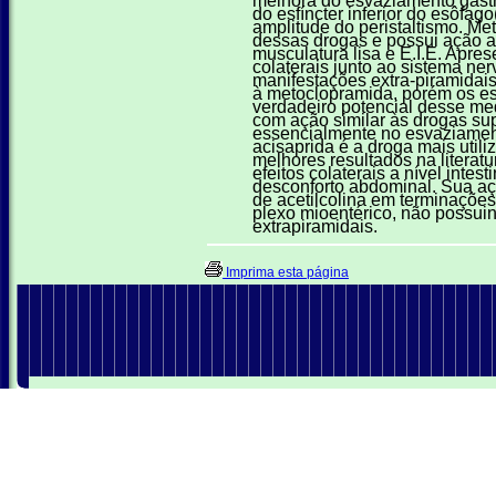
do esfíncter inferior do esôfago
amplitude do peristaltismo. Me
dessas drogas e possui ação a
musculatura lisa e E.I.E. Apres
colaterais junto ao sistema ner
manifestações extra-piramidais
à metoclopramida, porém os es
verdadeiro potencial desse me
com ação similar às drogas sup
essencialmente no esvaziamen
acisaprida é a droga mais uti
melhores resultados na literat
efeitos colaterais a nível intes
desconforto abdominal. Sua aç
de acetilcolina em terminaçõe
plexo mioentérico, não possuind
extrapiramidais.
Imprima esta página