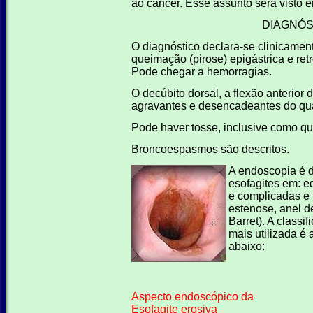
ao câncer. Esse assunto será visto e
DIAGNÓS
O diagnóstico declara-se clinicamen
queimação (pirose) epigástrica e retr
Pode chegar a hemorragias.
O decúbito dorsal, a flexão anterior 
agravantes e desencadeantes do qu
Pode haver tosse, inclusive como q
Broncoespasmos são descritos.
A endoscopia é d
esofagites em: e
e complicadas e
estenose, anel d
Barret). A classi
mais utilizada é 
abaixo:
Aspecto endoscópico da
Esofagite erosiva