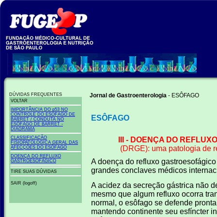
DÚVIDAS FREQUENTES
Jornal de Gastroenterologia
- ESÔFAGO
VOLTAR
IMPORTÂNCIA DO p53 NO
CONTROLE DO ESÔFAGO DE
ESÔFAGO
BARRET / CONDUTA NO
ESÔFAGO DE BARRET -
DIAGRAMA
CLASSIFICAÇÃO
III - DOENÇA DO REFLU
FISIOPATOLÓGICA GERAL DAS
(DRGE): uma patologia de re
AFECÇÕES DO ESÔFAGO
DOENÇA DO REFLUXO
A doença do refluxo gastroesofágic
GASTROESOFÁGICO
grandes conclaves médicos internaci
TIRE SUAS DÚVIDAS
SAIR (logoff)
A acidez da secreção gástrica não d
mesmo que algum refluxo ocorra tra
normal, o esôfago se defende pront
mantendo continente seu esfíncter infe