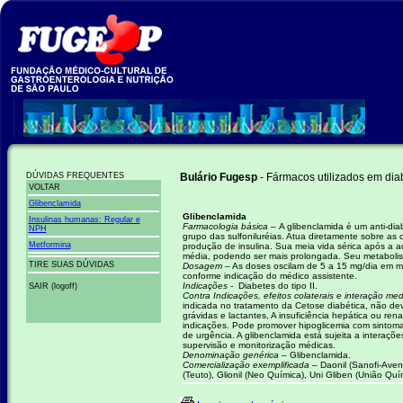
DÚVIDAS FREQUENTES
Bulário Fugesp
- Fármacos utilizados em dia
VOLTAR
Glibenclamida
Glibenclamida
Insulinas humanas: Regular e
Farmacologia básica –
A glibenclamida é um anti-dia
NPH
grupo das sulfoniluréias. Atua diretamente sobre as 
Metformina
produção de insulina. Sua meia vida sérica após a a
média, podendo ser mais prolongada. Seu metabolis
TIRE SUAS DÚVIDAS
Dosagem –
As doses oscilam de 5 a 15 mg/dia em 
conforme indicação do médico assistente.
Indicações -
Diabetes do tipo II.
SAIR (logoff)
Contra Indicações, efeitos colaterais e interação m
indicada no tratamento da Cetose diabética, não dev
grávidas e lactantes, A insuficiência hepática ou ren
indicações. Pode promover hipoglicemia com sintomat
de urgência. A glibenclamida está sujeita a intera
supervisão e monitorização médicas.
Denominação genérica –
Glibenclamida.
Comercialização exemplificada –
Daonil (Sanofi-Aven
(Teuto), Glionil (Neo Química), Uni Gliben (União Quí